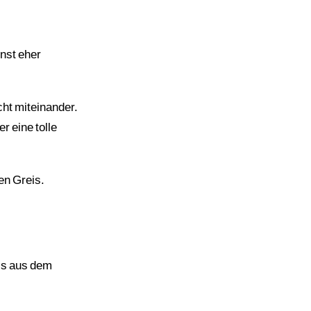
onst eher
ht miteinander.
r eine tolle
en Greis.
ss aus dem