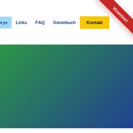
Virentest
orys
Links
FAQ
Gästebuch
Kontakt