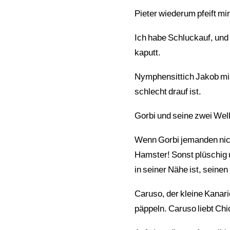
Pieter wiederum pfeift mi
Ich habe Schluckauf, und P
kaputt.
Nymphensittich Jakob mi
schlecht drauf ist.
Gorbi und seine zwei Welli
Wenn Gorbi jemanden nich
Hamster! Sonst plüschig u
in seiner Nähe ist, sein
Caruso, der kleine Kanar
päppeln. Caruso liebt Chi