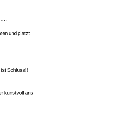
er….
en und platzt
 ist Schluss!!
er kunstvoll ans