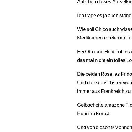
Auf eben dieses Amselki
Ich trage es ja auch ständ
Wie soll Chico auch wisse
Medikamente bekommt un
Bei Otto und Heidi ruft 
das mal nicht ein tolles Lo
Die beiden Rosellas Frido
Und die exotischsten woh
immer aus Frankreich zu u
Gelbscheitelamazone Flor
Huhn im Korb J
Und von diesen 9 Männer