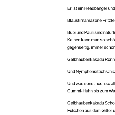
Er ist ein Headbanger und
Blaustirnamazone Fritzle 
Bubi und Pauli sind natür
Keinen kann man so schön
gegenseitig, immer schön
Gelbhaubenkakadu Ronny 
Und Nymphensittich Chico
Und was sonst noch so all
Gummi-Huhn bis zum Wand
Gelbhaubenkakadu Schorsc
Füßchen aus dem Gitter u