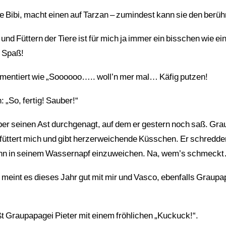
e Bibi, macht einen auf Tarzan – zumindest kann sie den berü
nd Füttern der Tiere ist für mich ja immer ein bisschen wie ei
r Spaß!
mentiert wie „Soooooo….. woll’n mer mal… Käfig putzen!
 „So, fertig! Sauber!“
iber seinen Ast durchgenagt, auf dem er gestern noch saß. Gr
füttert mich und gibt herzerweichende Küsschen. Er schredder
ann in seinem Wassernapf einzuweichen. Na, wem’s schmeck
meint es dieses Jahr gut mit mir und Vasco, ebenfalls Graupa
 Graupapagei Pieter mit einem fröhlichen „Kuckuck!“.