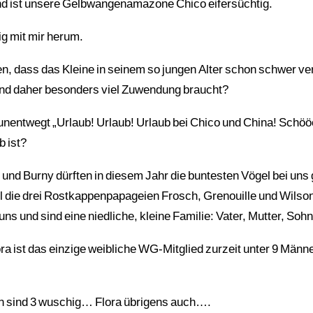
nd ist unsere Gelbwangenamazone Chico eifersüchtig.
ig mit mir herum.
n, dass das Kleine in seinem so jungen Alter schon schwer ver
d daher besonders viel Zuwendung braucht?
es unentwegt „Urlaub! Urlaub! Urlaub bei Chico und China! Sch
b ist?
 und Burny dürften in diesem Jahr die buntesten Vögel bei uns
l die drei Rostkappenpapageien Frosch, Grenouille und Wils
ns und sind eine niedliche, kleine Familie: Vater, Mutter, Sohn
a ist das einzige weibliche WG-Mitglied zurzeit unter 9 Männ
n sind 3 wuschig… Flora übrigens auch….