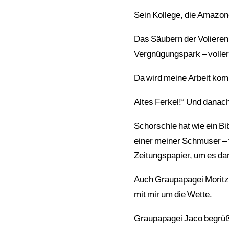
Sein Kollege, die Amazon
Das Säubern der Volieren u
Vergnügungspark – volle
Da wird meine Arbeit kom
Altes Ferkel!“ Und danach:
Schorschle hat wie ein B
einer meiner Schmuser – 
Zeitungspapier, um es d
Auch Graupapagei Moritz 
mit mir um die Wette.
Graupapagei Jaco begrüßt