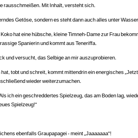
 rausschmeißen. Mit Inhalt, versteht sich.
nnerndes Getöse, sondern es steht dann auch alles unter Wass
oko hat eine hübsche, kleine Timneh-Dame zur Frau bekomm
ne rassige Spanierin und kommt aus Teneriffa.
ck und versucht, das Selbige an mir auszuprobieren.
hat, tobt und schreit, kommt mittendrin ein energisches „Jetzt
anschließend wieder weiterzumachen.
. Als ich ein geschreddertes Spielzeug, das am Boden lag, wied
Neues Spielzeug!“
ichens ebenfalls Graupapagei - meint „Jaaaaaaa“!