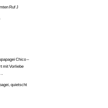
hmten Ruf J
n
aupapagei Chico –
t mit Vorliebe
t…
pagei, quietscht