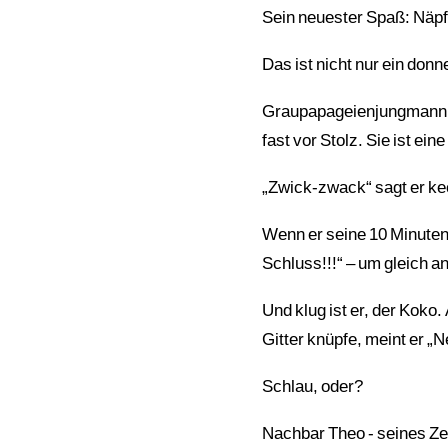
Sein neuester Spaß: Näpfe
Das ist nicht nur ein do
Graupapageienjungmann K
fast vor Stolz. Sie ist ei
„Zwick-zwack“ sagt er ke
Wenn er seine 10 Minuten 
Schluss!!!“ – um gleich 
Und klug ist er, der Koko
Gitter knüpfe, meint er „
Schlau, oder?
Nachbar Theo - seines Ze