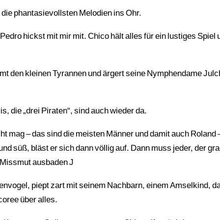
r die phantasievollsten Melodien ins Ohr.
edro hickst mit mir mit. Chico hält alles für ein lustiges Spiel 
mt den kleinen Tyrannen und ärgert seine Nymphendame Julc
s, die „drei Piraten“, sind auch wieder da.
t mag – das sind die meisten Männer und damit auch Roland –
nd süß, bläst er sich dann völlig auf. Dann muss jeder, der 
en Missmut ausbaden J
ienvogel, piept zart mit seinem Nachbarn, einem Amselkind, d
coree über alles.