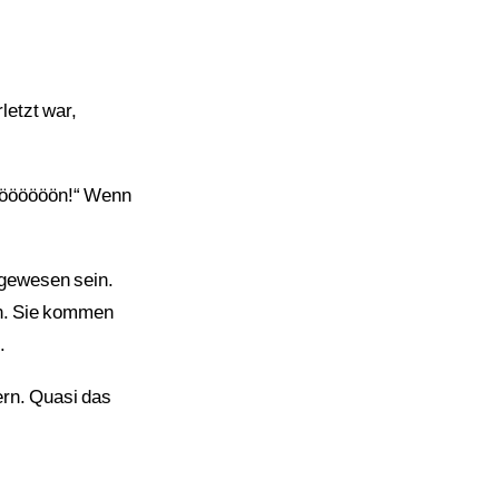
letzt war,
öööööööön!“ Wenn
 gewesen sein.
on. Sie kommen
.
ern. Quasi das