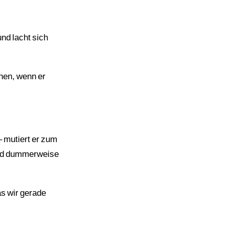
und lacht sich
hen, wenn er
 mutiert er zum
grad dummerweise
as wir gerade